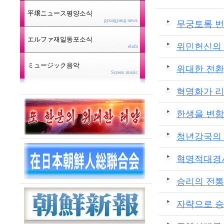
平壌ニュース평양소식
pyongyang news
무궁토록 번
エルファ재일동포소식
위민헌신의 
elufa
ミュージック음악
위대한 전환
Screen music
혁명화가 
한생을 변
청년강국의 
혁명적대경사
승리의 전통
자략으로 승