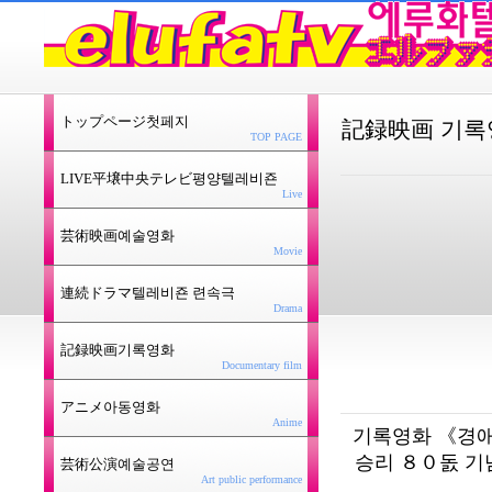
トップページ첫페지
記録映画 기록
TOP PAGE
LIVE平壌中央テレビ평양텔레비죤
Live
芸術映画예술영화
Movie
連続ドラマ텔레비죤 련속극
Drama
記録映画기록영화
Documentary film
アニメ아동영화
Anime
기록영화 《경
승리 ８０돐 기
芸術公演예술공연
Art public performance